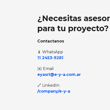
¿Necesitas aseso
para tu proyecto?
Contactanos
📱 WhatsApp
11 2453-9281
✉️ Email
eyasrl@e-y-a.com.ar
🔗 LinkedIn
/company/e-y-a