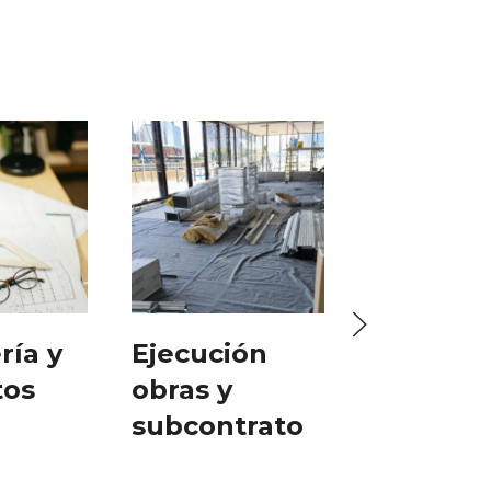
ría y
Ejecución
Puesta a
tos
obras y
punto
subcontrato