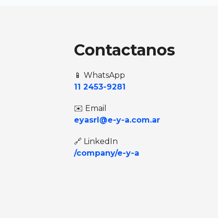
Contactanos
📱 WhatsApp
11 2453-9281
✉️ Email
eyasrl@e-y-a.com.ar
🔗 LinkedIn
/company/e-y-a