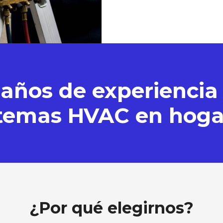
años de experiencia
stemas HVAC en hoga
¿Por qué elegirnos?