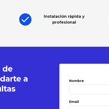
Instalación rápida y
profesional
 de
darte a
Nombre
ltas
Email