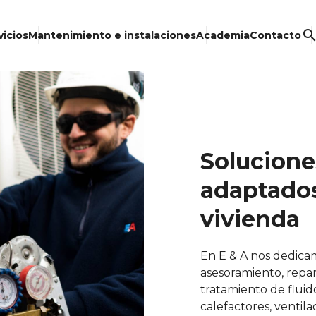
searc
vicios
Mantenimiento e instalaciones
Academia
Contacto
Solucione
adaptados
vivienda
En E & A nos dedicam
asesoramiento, repa
tratamiento de fluido
calefactores, ventila